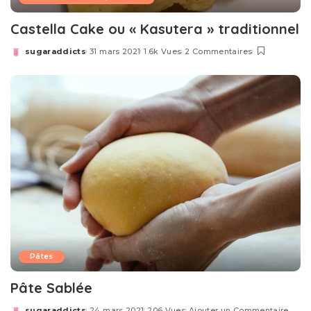
Castella Cake ou « Kasutera » traditionnel
sugaraddicts
31 mars 2021
1.6k Vues
2 Commentaires
Posted
by
Pâtes
Pâte Sablée
sugaraddicts
24 mars 2021
206 Vues
Ajouter un Commentaire