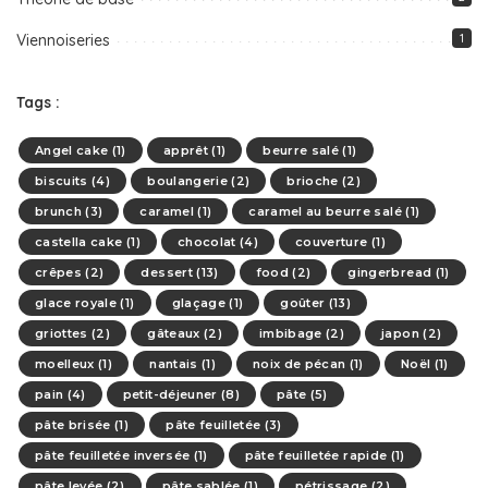
Viennoiseries
1
Tags :
Angel cake
(1)
apprêt
(1)
beurre salé
(1)
biscuits
(4)
boulangerie
(2)
brioche
(2)
brunch
(3)
caramel
(1)
caramel au beurre salé
(1)
castella cake
(1)
chocolat
(4)
couverture
(1)
crêpes
(2)
dessert
(13)
food
(2)
gingerbread
(1)
glace royale
(1)
glaçage
(1)
goûter
(13)
griottes
(2)
gâteaux
(2)
imbibage
(2)
japon
(2)
moelleux
(1)
nantais
(1)
noix de pécan
(1)
Noël
(1)
pain
(4)
petit-déjeuner
(8)
pâte
(5)
pâte brisée
(1)
pâte feuilletée
(3)
pâte feuilletée inversée
(1)
pâte feuilletée rapide
(1)
pâte levée
(2)
pâte sablée
(1)
pétrissage
(2)