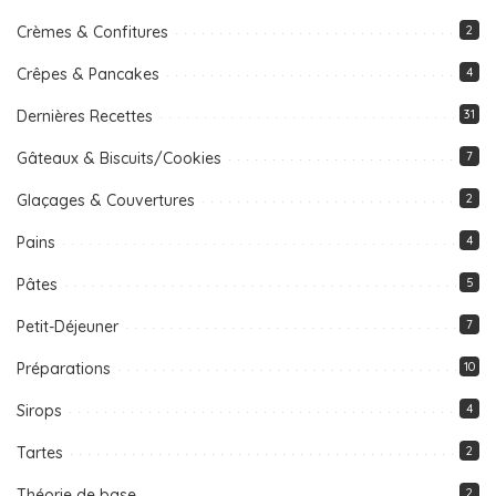
Crèmes & Confitures
2
Crêpes & Pancakes
4
Dernières Recettes
31
Gâteaux & Biscuits/Cookies
7
Glaçages & Couvertures
2
Pains
4
Pâtes
5
Petit-Déjeuner
7
Préparations
10
Sirops
4
Tartes
2
Théorie de base
2