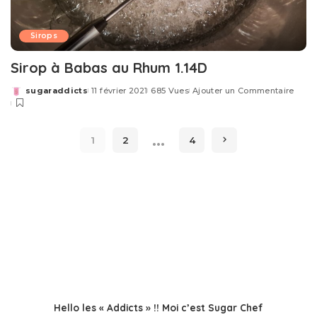
Sirops
Sirop à Babas au Rhum 1.14D
sugaraddicts
11 février 2021
685 Vues
Ajouter un Commentaire
Posted
by
…
1
2
4
Hello les « Addicts » !! Moi c’est Sugar Chef