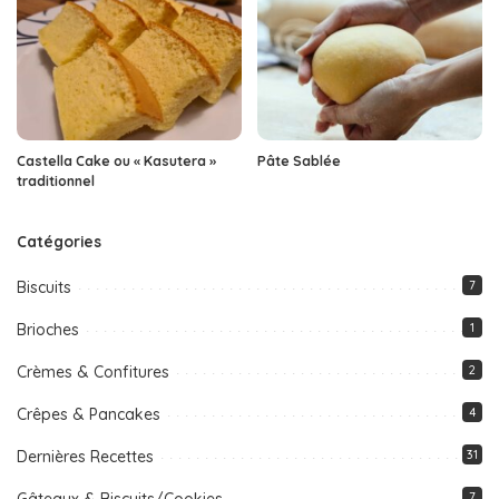
Castella Cake ou « Kasutera »
Pâte Sablée
traditionnel
Catégories
Biscuits
7
Brioches
1
Crèmes & Confitures
2
Crêpes & Pancakes
4
Dernières Recettes
31
Gâteaux & Biscuits/Cookies
7