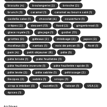
biscuits
(4)
boulangerie
(2)
brioche
(2)
brunch
(3)
caramel
(1)
caramel au beurre salé
(1)
castella cake
(1)
chocolat
(4)
couverture
(1)
crêpes
(2)
dessert
(13)
food
(2)
gingerbread
(1)
glace royale
(1)
glaçage
(1)
goûter
(13)
griottes
(2)
gâteaux
(2)
imbibage
(2)
japon
(2)
moelleux
(1)
nantais
(1)
noix de pécan
(1)
Noël
(1)
pain
(4)
petit-déjeuner
(8)
pâte
(5)
pâte brisée
(1)
pâte feuilletée
(3)
pâte feuilletée inversée
(1)
pâte feuilletée rapide
(1)
pâte levée
(2)
pâte sablée
(1)
pétrissage
(2)
Recipes
(2)
sablés
(1)
sirops
(3)
sirop à imbiber
(3)
suzette
(1)
taïwan
(1)
USA
(2)
épices
(1)
Archives