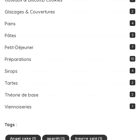
Glaçages & Couvertures
2
Pains
4
Pâtes
5
Petit-Déjeuner
7
Préparations
10
Sirops
4
Tartes
2
Théorie de base
2
Viennoiseries
1
Tags :
Angel cake
(1)
apprêt
(1)
beurre salé
(1)