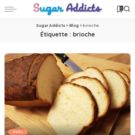
0
Sugar Addicts
>
Blog
>
brioche
Étiquette :
brioche
Pains