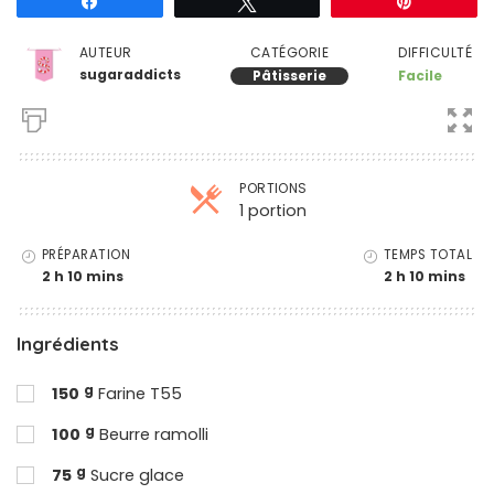
Partagez
Tweetez
Épingle
DIFFICULTÉ
AUTEUR
CATÉGORIE
sugaraddicts
Facile
Pâtisserie
PORTIONS
1 portion
Parts
PRÉPARATION
TEMPS TOTAL
2 h 10 mins
2 h 10 mins
Ingrédients
g
150
Farine T55
g
100
Beurre ramolli
g
75
Sucre glace