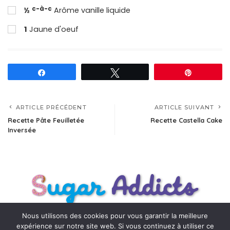
c-à-c
½
Arôme vanille liquide
1
Jaune d'oeuf
Partagez
Tweetez
Épingle
ARTICLE PRÉCÉDENT
ARTICLE SUIVANT
Recette Pâte Feuilletée
Recette Castella Cake
Inversée
Nous utilisons des cookies pour vous garantir la meilleure
expérience sur notre site web. Si vous continuez à utiliser ce
Pour améliorer votre visite de notre site nous utilisons des