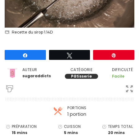
Recette du sirop 1.14D
Partagez
Tweetez
Épingle
DIFFICULTÉ
AUTEUR
CATÉGORIE
sugaraddicts
Facile
Pâtisserie
PORTIONS
1 portion
Parts
PRÉPARATION
CUISSON
TEMPS TOTAL
15 mins
5 mins
20 mins