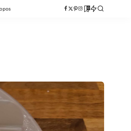
0
ropos