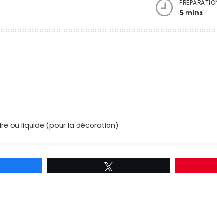
PRÉPARATIO
5 mins
e ou liquide (pour la décoration)
rtagez
Tweetez