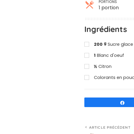
PORTIONS
1 portion
Parts
Ingrédients
g
200
Sucre glace
1
Blanc d'oeuf
½
Citron
Colorants en poudr
Pa
ARTICLE PRÉCÉDENT